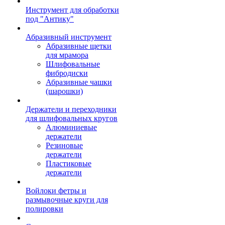
Инструмент для обработки
под "Антику"
Абразивный инструмент
Абразивные щетки
для мрамора
Шлифовальные
фибродиски
Абразивные чашки
(шарошки)
Держатели и переходники
для шлифовальных кругов
Алюминиевые
держатели
Резиновые
держатели
Пластиковые
держатели
Войлоки фетры и
размывочные круги для
полировки