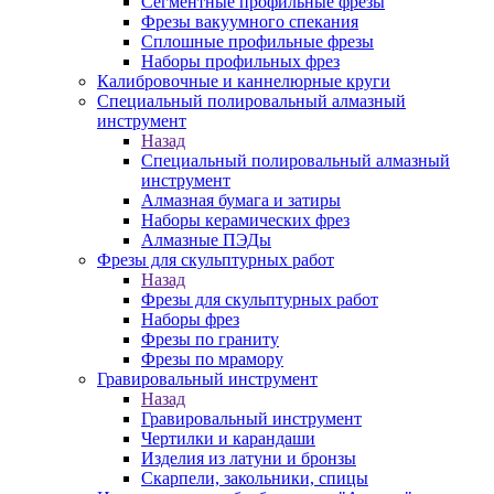
Сегментные профильные фрезы
Фрезы вакуумного спекания
Сплошные профильные фрезы
Наборы профильных фрез
Калибровочные и каннелюрные круги
Специальный полировальный алмазный
инструмент
Назад
Специальный полировальный алмазный
инструмент
Алмазная бумага и затиры
Наборы керамических фрез
Алмазные ПЭДы
Фрезы для скульптурных работ
Назад
Фрезы для скульптурных работ
Наборы фрез
Фрезы по граниту
Фрезы по мрамору
Гравировальный инструмент
Назад
Гравировальный инструмент
Чертилки и карандаши
Изделия из латуни и бронзы
Скарпели, закольники, спицы