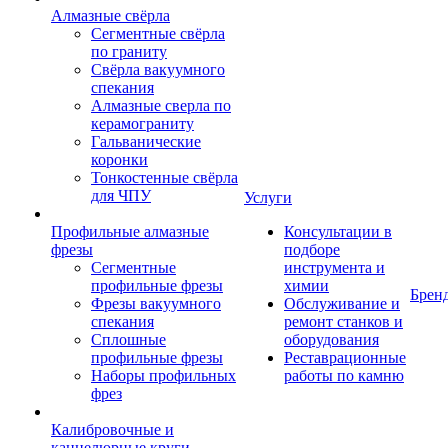
Алмазные свёрла
Сегментные свёрла
по граниту
Свёрла вакуумного
спекания
Алмазные сверла по
керамограниту
Гальванические
коронки
Тонкостенные свёрла
для ЧПУ
Услуги
Профильные алмазные
Консультации в
фрезы
подборе
Сегментные
инструмента и
профильные фрезы
химии
Брен
Фрезы вакуумного
Обслуживание и
спекания
ремонт станков и
Сплошные
оборудования
профильные фрезы
Реставрационные
Наборы профильных
работы по камню
фрез
Калибровочные и
каннелюрные круги