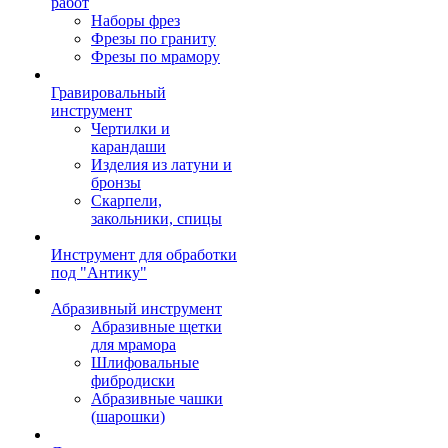
работ
Наборы фрез
Фрезы по граниту
Фрезы по мрамору
Гравировальный
инструмент
Чертилки и
карандаши
Изделия из латуни и
бронзы
Скарпели,
закольники, спицы
Инструмент для обработки
под "Антику"
Абразивный инструмент
Абразивные щетки
для мрамора
Шлифовальные
фибродиски
Абразивные чашки
(шарошки)