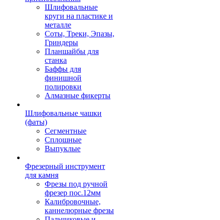
Шлифовальные
круги на пластике и
металле
Соты, Треки, Эпазы,
Гриндеры
Планшайбы для
станка
Баффы для
финишной
полировки
Алмазные фикерты
Шлифовальные чашки
(фаты)
Сегментные
Сплошные
Выпуклые
Фрезерный инструмент
для камня
Фрезы под ручной
фрезер пос.12мм
Калибровочные,
каннелюрные фрезы
Пальчиковые и