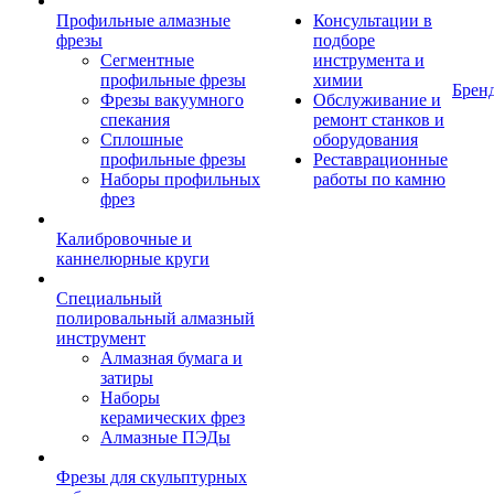
Профильные алмазные
Консультации в
фрезы
подборе
Сегментные
инструмента и
профильные фрезы
химии
Брен
Фрезы вакуумного
Обслуживание и
спекания
ремонт станков и
Сплошные
оборудования
профильные фрезы
Реставрационные
Наборы профильных
работы по камню
фрез
Калибровочные и
каннелюрные круги
Специальный
полировальный алмазный
инструмент
Алмазная бумага и
затиры
Наборы
керамических фрез
Алмазные ПЭДы
Фрезы для скульптурных