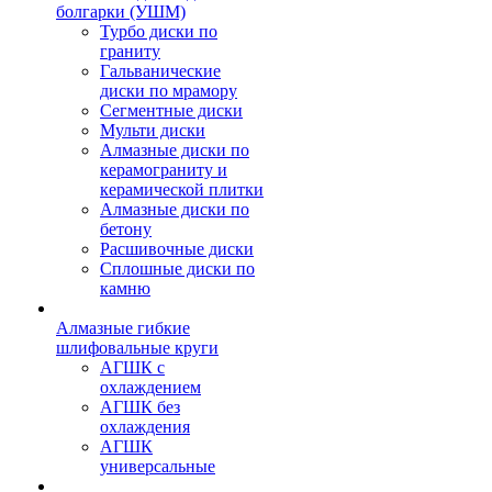
болгарки (УШМ)
Турбо диски по
граниту
Гальванические
диски по мрамору
Сегментные диски
Мульти диски
Алмазные диски по
керамограниту и
керамической плитки
Алмазные диски по
бетону
Расшивочные диски
Сплошные диски по
камню
Алмазные гибкие
шлифовальные круги
АГШК с
охлаждением
АГШК без
охлаждения
АГШК
универсальные