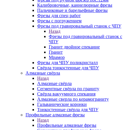
Калибровочные, каннелюрные фрезы
Пальчиковые и барельефные фрезы
Фрезы для спец работ
Фрезы с погружением
Фрезы под гравировальный станок с ЧПУ
Назад
Фрезы под гравировальный станок с
ЧПУ
Гранит двойное спекание
Гранит
Мрамор
Фрезы для ЧПУ поликристалл
Свёрла тонкостенные для ЧПУ
Алмазные свёрла
Назад
Алмазные свёрла
Сегментные свёрла по граниту
Свёрла вакуумного спекания
Алмазные сверла по керамограниту
Гальванические коронки
Тонкостенные свёрла для ЧПУ
Профильные алмазные фрезы
Назад
Профильные алмазные фрезы