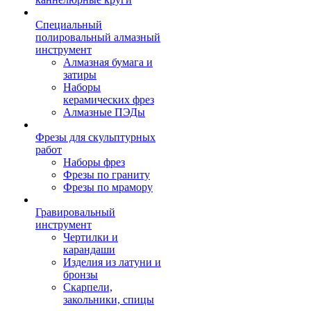
Специальный
полировальный алмазный
инструмент
Алмазная бумага и
затиры
Наборы
керамических фрез
Алмазные ПЭДы
Фрезы для скульптурных
работ
Наборы фрез
Фрезы по граниту
Фрезы по мрамору
Гравировальный
инструмент
Чертилки и
карандаши
Изделия из латуни и
бронзы
Скарпели,
закольники, спицы