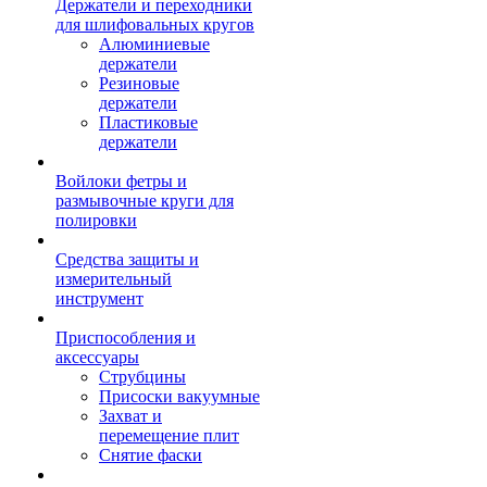
Держатели и переходники
для шлифовальных кругов
Алюминиевые
держатели
Резиновые
держатели
Пластиковые
держатели
Войлоки фетры и
размывочные круги для
полировки
Средства защиты и
измерительный
инструмент
Приспособления и
аксессуары
Струбцины
Присоски вакуумные
Захват и
перемещение плит
Снятие фаски