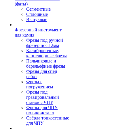
(фаты)
Сегментные
Сплошные
Выпуклые
Фрезерный инструмент
для камня
Фрезы под ручной
фрезер пос.12мм
Калибровочные,
каннелюрные фрезы
Пальчиковые и
барельефные фрезы
Фрезы для спец
работ
Фрезы с
погружением
Фрезы под
гравировальный
станок с ЧПУ
Фрезы для ЧПУ
поликристалл
Свёрла тонкостенные
для ЧПУ