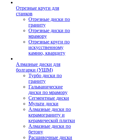
Отрезные круги для
станков
Отрезные диски по
граниту
Отрезные диски по
мрамору
Отрезные круги по
искусственному
камню, кварциту
Алмазные диски для
болгарки (УШМ)
Турбо диски по
граниту
Гальванические
диски по мрамору
Сегментные диски
Мульти диски
Алмазные диски по
керамограниту и
керамической плитки
Алмазные диски по
бетону
Расшивочные диски