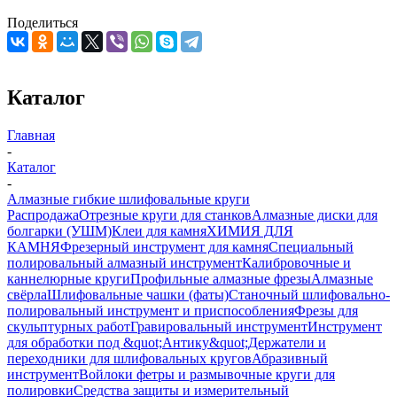
Поделиться
Каталог
Главная
-
Каталог
-
Алмазные гибкие шлифовальные круги
Распродажа
Отрезные круги для станков
Алмазные диски для
болгарки (УШМ)
Клеи для камня
ХИМИЯ ДЛЯ
КАМНЯ
Фрезерный инструмент для камня
Специальный
полировальный алмазный инструмент
Калибровочные и
каннелюрные круги
Профильные алмазные фрезы
Алмазные
свёрла
Шлифовальные чашки (фаты)
Станочный шлифовально-
полировальный инструмент и приспособления
Фрезы для
скульптурных работ
Гравировальный инструмент
Инструмент
для обработки под &quot;Антику&quot;
Держатели и
переходники для шлифовальных кругов
Абразивный
инструмент
Войлоки фетры и размывочные круги для
полировки
Средства защиты и измерительный