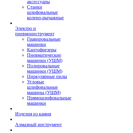
аксессуары
Станки
шлифовальные
колено-рычажные
Электро и
пневмоинструмент
Гравировальные
машинки
Кантофрезеры
Пневматические
машинки (УШМ)
Полировальные
машинки (УШМ)
Циркулярные пилы
Угловые
шлифовальные
машины (УШМ)
Прямошлифовальные
машинки
Изделия из камня
Алмазный инструмент