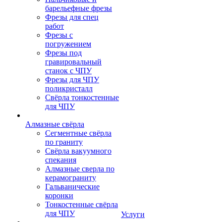
барельефные фрезы
Фрезы для спец
работ
Фрезы с
погружением
Фрезы под
гравировальный
станок с ЧПУ
Фрезы для ЧПУ
поликристалл
Свёрла тонкостенные
для ЧПУ
Алмазные свёрла
Сегментные свёрла
по граниту
Свёрла вакуумного
спекания
Алмазные сверла по
керамограниту
Гальванические
коронки
Тонкостенные свёрла
для ЧПУ
Услуги