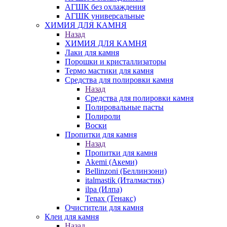
АГШК без охлаждения
АГШК универсальные
ХИМИЯ ДЛЯ КАМНЯ
Назад
ХИМИЯ ДЛЯ КАМНЯ
Лаки для камня
Порошки и кристаллизаторы
Термо мастики для камня
Средства для полировки камня
Назад
Средства для полировки камня
Полировальные пасты
Полироли
Воски
Пропитки для камня
Назад
Пропитки для камня
Akemi (Акеми)
Bellinzoni (Беллинзони)
italmastik (Италмастик)
ilpa (Илпа)
Tenax (Тенакс)
Очистители для камня
Клеи для камня
Назад