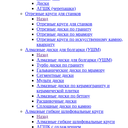
Диски
АГШК (черепашки)
Отрезные круги для станков
Назад
Отрезные круги для станков
Отрезные диски по граниту
Отрезные диски по мрамору
Отрезные круги по искусственному камню,
кварциту
Алмазные диски для болгарки (УШМ)
Назад
Алмазные диски для болгарки (УШМ)
Турбо диски по граниту
Гальванические диски по мрамору
Сегментные диски
Мульти диски
Алмазные диски по керамограниту и
керамической плитки
Алмазные диски по бетону
Расшивочные диски
Сплошные диски по камню
Алмазные гибкие шлифовальные круги
Назад
Алмазные гибкие шлифовальные круги
АГШК с охлаждением