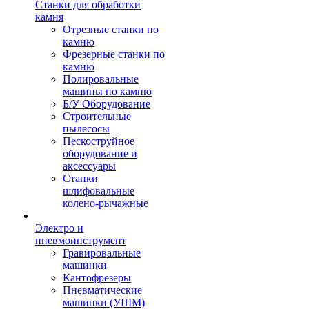
Станки для обработки
камня
Отрезные станки по
камню
Фрезерные станки по
камню
Полировальные
машины по камню
Б/У Оборудование
Строительные
пылесосы
Пескоструйное
оборудование и
аксессуары
Станки
шлифовальные
колено-рычажные
Электро и
пневмоинструмент
Гравировальные
машинки
Кантофрезеры
Пневматические
машинки (УШМ)