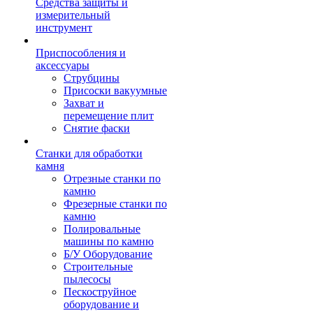
Средства защиты и
измерительный
инструмент
Приспособления и
аксессуары
Струбцины
Присоски вакуумные
Захват и
перемещение плит
Снятие фаски
Станки для обработки
камня
Отрезные станки по
камню
Фрезерные станки по
камню
Полировальные
машины по камню
Б/У Оборудование
Строительные
пылесосы
Пескоструйное
оборудование и