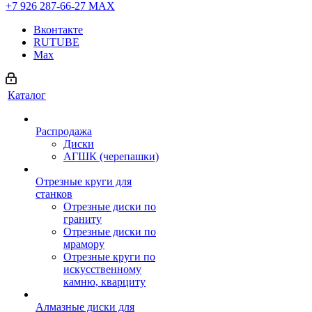
+7 926 287-66-27
МАХ
Вконтакте
RUTUBE
Max
Каталог
Распродажа
Диски
АГШК (черепашки)
Отрезные круги для
станков
Отрезные диски по
граниту
Отрезные диски по
мрамору
Отрезные круги по
искусственному
камню, кварциту
Алмазные диски для