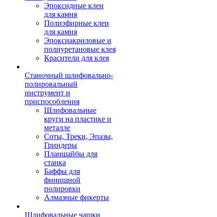
Эпоксидные клеи
для камня
Полиэфирные клеи
для камня
Эпоксиакриловые и
полиуретановые клея
Красители для клея
Станочный шлифовально-
полировальный
инструмент и
приспособления
Шлифовальные
круги на пластике и
металле
Соты, Треки, Эпазы,
Гриндеры
Планшайбы для
станка
Баффы для
финишной
полировки
Алмазные фикерты
Шлифовальные чашки