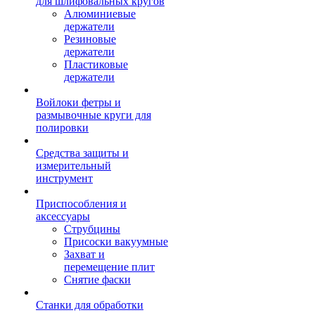
для шлифовальных кругов
Алюминиевые
держатели
Резиновые
держатели
Пластиковые
держатели
Войлоки фетры и
размывочные круги для
полировки
Средства защиты и
измерительный
инструмент
Приспособления и
аксессуары
Струбцины
Присоски вакуумные
Захват и
перемещение плит
Снятие фаски
Станки для обработки