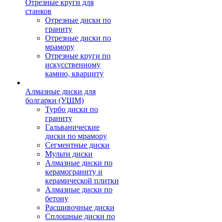
Отрезные круги для
станков
Отрезные диски по
граниту
Отрезные диски по
мрамору
Отрезные круги по
искусственному
камню, кварциту
Алмазные диски для
болгарки (УШМ)
Турбо диски по
граниту
Гальванические
диски по мрамору
Сегментные диски
Мульти диски
Алмазные диски по
керамограниту и
керамической плитки
Алмазные диски по
бетону
Расшивочные диски
Сплошные диски по