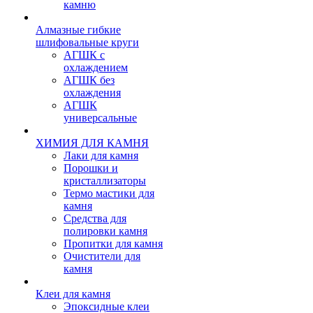
камню
Алмазные гибкие
шлифовальные круги
АГШК с
охлаждением
АГШК без
охлаждения
АГШК
универсальные
ХИМИЯ ДЛЯ КАМНЯ
Лаки для камня
Порошки и
кристаллизаторы
Термо мастики для
камня
Средства для
полировки камня
Пропитки для камня
Очистители для
камня
Клеи для камня
Эпоксидные клеи