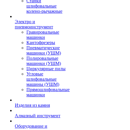
Станки
шлифовальные
колено-рычажные
Электро и
пневмоинструмент
Гравировальные
машинки
Кантофрезеры
Пневматические
машинки (УШМ)
Полировальные
машинки (УШМ)
Циркулярные пилы
Угловые
шлифовальные
машины (УШМ)
Прямошлифовальные
машинки
Изделия из камня
Алмазный инструмент
Оборудование и