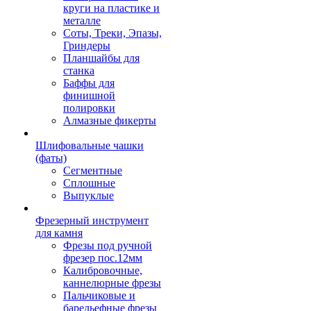
круги на пластике и
металле
Соты, Треки, Эпазы,
Гриндеры
Планшайбы для
станка
Баффы для
финишной
полировки
Алмазные фикерты
Шлифовальные чашки
(фаты)
Сегментные
Сплошные
Выпуклые
Фрезерный инструмент
для камня
Фрезы под ручной
фрезер пос.12мм
Калибровочные,
каннелюрные фрезы
Пальчиковые и
барельефные фрезы