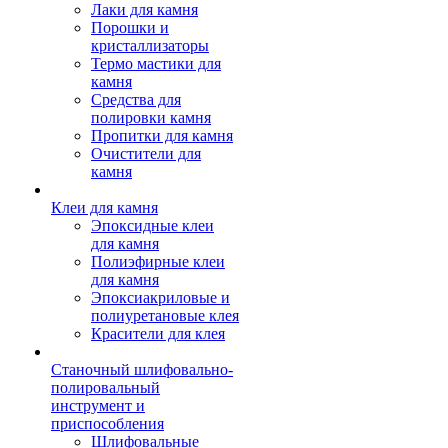
Лаки для камня
Порошки и
кристаллизаторы
Термо мастики для
камня
Средства для
полировки камня
Пропитки для камня
Очистители для
камня
Клеи для камня
Эпоксидные клеи
для камня
Полиэфирные клеи
для камня
Эпоксиакриловые и
полиуретановые клея
Красители для клея
Станочный шлифовально-
полировальный
инструмент и
приспособления
Шлифовальные