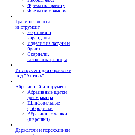
Фрезы по граниту
Фрезы по мрамору
Гравировальный
инструмент
Чертилки и
карандаши
Изделия из латуни и
бронзы
Скарпели,
закольники, спицы
Инструмент для обработки
под "Антику"
Абразивный инструмент
Абразивные щетки
для мрамора
Шлифовальные
фибродиски
Абразивные чашки
(шарошки)
Держатели и переходники