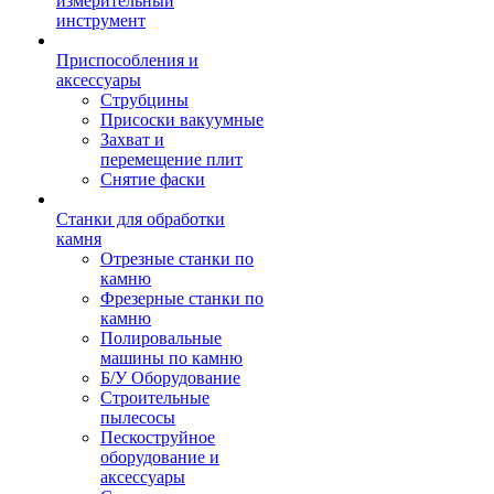
измерительный
инструмент
Приспособления и
аксессуары
Струбцины
Присоски вакуумные
Захват и
перемещение плит
Снятие фаски
Станки для обработки
камня
Отрезные станки по
камню
Фрезерные станки по
камню
Полировальные
машины по камню
Б/У Оборудование
Строительные
пылесосы
Пескоструйное
оборудование и
аксессуары