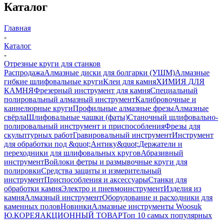
Каталог
Главная
-
Каталог
-
Отрезные круги для станков
Распродажа
Алмазные диски для болгарки (УШМ)
Алмазные
гибкие шлифовальные круги
Клеи для камня
ХИМИЯ ДЛЯ
КАМНЯ
Фрезерный инструмент для камня
Специальный
полировальный алмазный инструмент
Калибровочные и
каннелюрные круги
Профильные алмазные фрезы
Алмазные
свёрла
Шлифовальные чашки (фаты)
Станочный шлифовально-
полировальный инструмент и приспособления
Фрезы для
скульптурных работ
Гравировальный инструмент
Инструмент
для обработки под &quot;Антику&quot;
Держатели и
переходники для шлифовальных кругов
Абразивный
инструмент
Войлоки фетры и размывочные круги для
полировки
Средства защиты и измерительный
инструмент
Приспособления и аксессуары
Станки для
обработки камня
Электро и пневмоинструмент
Изделия из
камня
Алмазный инструмент
Оборудование и расходники для
каменных полов
Новинки
Алмазные инструменты Woosuk
Ю.КОРЕЯ
АКЦИОННЫЙ ТОВАР
Топ 10 самых популярных