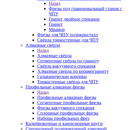
Назад
Фрезы под гравировальный станок с
ЧПУ
Гранит двойное спекание
Гранит
Мрамор
Фрезы для ЧПУ поликристалл
Свёрла тонкостенные для ЧПУ
Алмазные свёрла
Назад
Алмазные свёрла
Сегментные свёрла по граниту
Свёрла вакуумного спекания
Алмазные сверла по керамограниту
Гальванические коронки
Тонкостенные свёрла для ЧПУ
Профильные алмазные фрезы
Назад
Профильные алмазные фрезы
Сегментные профильные фрезы
Фрезы вакуумного спекания
Сплошные профильные фрезы
Наборы профильных фрез
Калибровочные и каннелюрные круги
Специальный полировальный алмазный