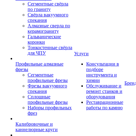
Сегментные свёрла
по граниту
Свёрла вакуумного
спекания
Алмазные сверла по
керамограниту
Гальванические
коронки
Тонкостенные свёрла
для ЧПУ
Услуги
Профильные алмазные
Консультации в
фрезы
подборе
Сегментные
инструмента и
профильные фрезы
химии
Брен
Фрезы вакуумного
Обслуживание и
спекания
ремонт станков и
Сплошные
оборудования
профильные фрезы
Реставрационные
Наборы профильных
работы по камню
фрез
Калибровочные и
каннелюрные круги