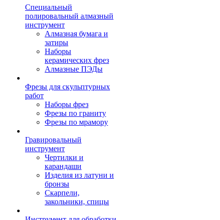
Специальный
полировальный алмазный
инструмент
Алмазная бумага и
затиры
Наборы
керамических фрез
Алмазные ПЭДы
Фрезы для скульптурных
работ
Наборы фрез
Фрезы по граниту
Фрезы по мрамору
Гравировальный
инструмент
Чертилки и
карандаши
Изделия из латуни и
бронзы
Скарпели,
закольники, спицы
Инструмент для обработки