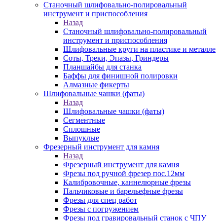
Станочный шлифовально-полировальный
инструмент и приспособления
Назад
Станочный шлифовально-полировальный
инструмент и приспособления
Шлифовальные круги на пластике и металле
Соты, Треки, Эпазы, Гриндеры
Планшайбы для станка
Баффы для финишной полировки
Алмазные фикерты
Шлифовальные чашки (фаты)
Назад
Шлифовальные чашки (фаты)
Сегментные
Сплошные
Выпуклые
Фрезерный инструмент для камня
Назад
Фрезерный инструмент для камня
Фрезы под ручной фрезер пос.12мм
Калибровочные, каннелюрные фрезы
Пальчиковые и барельефные фрезы
Фрезы для спец работ
Фрезы с погружением
Фрезы под гравировальный станок с ЧПУ