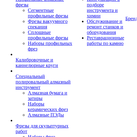
фрезы
подборе
Сегментные
инструмента и
профильные фрезы
химии
Брен
Фрезы вакуумного
Обслуживание и
спекания
ремонт станков и
Сплошные
оборудования
профильные фрезы
Реставрационные
Наборы профильных
работы по камню
фрез
Калибровочные и
каннелюрные круги
Специальный
полировальный алмазный
инструмент
Алмазная бумага и
затиры
Наборы
керамических фрез
Алмазные ПЭДы
Фрезы для скульптурных
работ
Наборы фрез