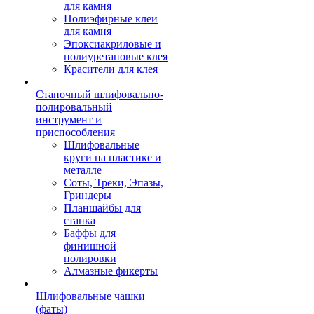
для камня
Полиэфирные клеи
для камня
Эпоксиакриловые и
полиуретановые клея
Красители для клея
Станочный шлифовально-
полировальный
инструмент и
приспособления
Шлифовальные
круги на пластике и
металле
Соты, Треки, Эпазы,
Гриндеры
Планшайбы для
станка
Баффы для
финишной
полировки
Алмазные фикерты
Шлифовальные чашки
(фаты)