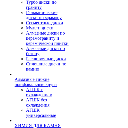
Турбо диски по
граниту
Гальванические
диски по мрамору
Сегментные диски
Мульти диски
Алмазные диски по
керамограниту и
керамической плитки
Алмазные диски по
бетону
Расшивочные диски
Сплошные диски по
камню
Алмазные гибкие
шлифовальные круги
АГШК с
охлаждением
АГШК без
охлаждения
АГШК
универсальные
ХИМИЯ ДЛЯ КАМНЯ