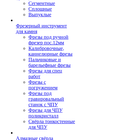
Сегментные
Сплошные
Выпуклые
Фрезерный инструмент
для камня
Фрезы под ручной
фрезер пос.12мм
Калибровочные,
каннелюрные фрезы
Пальчиковые и
барельефные фрезы
Фрезы для спец
работ
Фрезы с
погружением
Фрезы под
гравировальный
станок с ЧПУ
Фрезы для ЧПУ
поликристалл
Свёрла тонкостенные
для ЧПУ
Алмазные свёрла