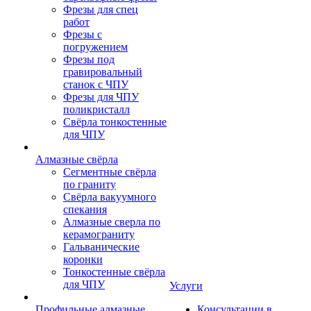
Фрезы для спец
работ
Фрезы с
погружением
Фрезы под
гравировальный
станок с ЧПУ
Фрезы для ЧПУ
поликристалл
Свёрла тонкостенные
для ЧПУ
Алмазные свёрла
Сегментные свёрла
по граниту
Свёрла вакуумного
спекания
Алмазные сверла по
керамограниту
Гальванические
коронки
Тонкостенные свёрла
для ЧПУ
Услуги
Профильные алмазные
Консультации в