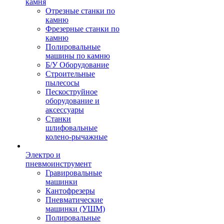
камня
Отрезные станки по
камню
Фрезерные станки по
камню
Полировальные
машины по камню
Б/У Оборудование
Строительные
пылесосы
Пескоструйное
оборудование и
аксессуары
Станки
шлифовальные
колено-рычажные
Электро и
пневмоинструмент
Гравировальные
машинки
Кантофрезеры
Пневматические
машинки (УШМ)
Полировальные