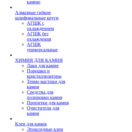
камню
Алмазные гибкие
шлифовальные круги
АГШК с
охлаждением
АГШК без
охлаждения
АГШК
универсальные
ХИМИЯ ДЛЯ КАМНЯ
Лаки для камня
Порошки и
кристаллизаторы
Термо мастики для
камня
Средства для
полировки камня
Пропитки для камня
Очистители для
камня
Клеи для камня
Эпоксидные клеи