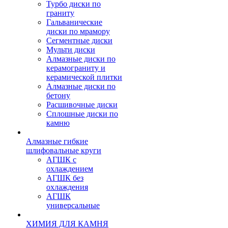
Турбо диски по
граниту
Гальванические
диски по мрамору
Сегментные диски
Мульти диски
Алмазные диски по
керамограниту и
керамической плитки
Алмазные диски по
бетону
Расшивочные диски
Сплошные диски по
камню
Алмазные гибкие
шлифовальные круги
АГШК с
охлаждением
АГШК без
охлаждения
АГШК
универсальные
ХИМИЯ ДЛЯ КАМНЯ