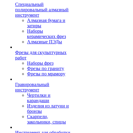
Специальный
полировальный алмазный
инструмент
Алмазная бумага и
затиры
Наборы
керамических фрез
Алмазные ПЭДы
Фрезы для скульптурных
работ
Наборы фрез
Фрезы по граниту
Фрезы по мрамору
Гравировальный
инструмент
Чертилки и
карандаши
Изделия из латуни и
бронзы
Скарпели,
закольники, спицы
Инструмент для обработки