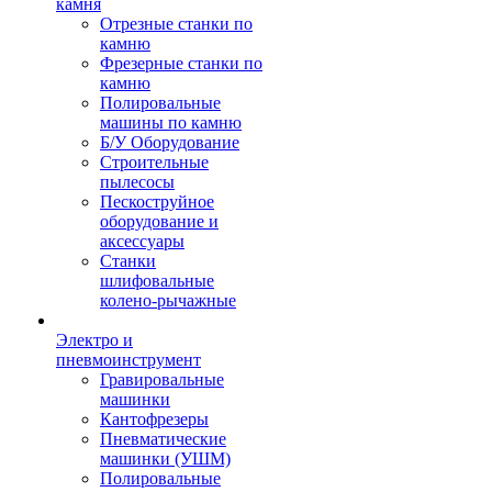
камня
Отрезные станки по
камню
Фрезерные станки по
камню
Полировальные
машины по камню
Б/У Оборудование
Строительные
пылесосы
Пескоструйное
оборудование и
аксессуары
Станки
шлифовальные
колено-рычажные
Электро и
пневмоинструмент
Гравировальные
машинки
Кантофрезеры
Пневматические
машинки (УШМ)
Полировальные