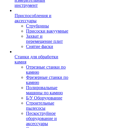
измерительный
инструмент
Приспособления и
аксессуары
Струбцины
Присоски вакуумные
Захват и
перемещение плит
Снятие фаски
Станки для обработки
камня
Отрезные станки по
камню
Фрезерные станки по
камню
Полировальные
машины по камню
Б/У Оборудование
Строительные
пылесосы
Пескоструйное
оборудование и
аксессуары