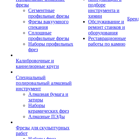
фрезы
подборе
Сегментные
инструмента и
профильные фрезы
химии
Брен
Фрезы вакуумного
Обслуживание и
спекания
ремонт станков и
Сплошные
оборудования
профильные фрезы
Реставрационные
Наборы профильных
работы по камню
фрез
Калибровочные и
каннелюрные круги
Специальный
полировальный алмазный
инструмент
Алмазная бумага и
затиры
Наборы
керамических фрез
Алмазные ПЭДы
Фрезы для скульптурных
работ
Наборы фрез