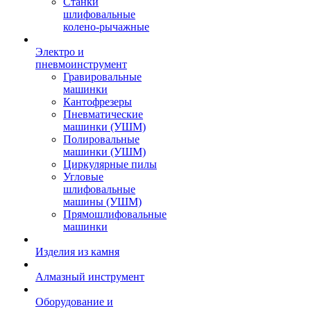
Станки
шлифовальные
колено-рычажные
Электро и
пневмоинструмент
Гравировальные
машинки
Кантофрезеры
Пневматические
машинки (УШМ)
Полировальные
машинки (УШМ)
Циркулярные пилы
Угловые
шлифовальные
машины (УШМ)
Прямошлифовальные
машинки
Изделия из камня
Алмазный инструмент
Оборудование и