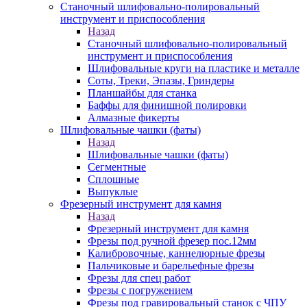
Станочный шлифовально-полировальный
инструмент и приспособления
Назад
Станочный шлифовально-полировальный
инструмент и приспособления
Шлифовальные круги на пластике и металле
Соты, Треки, Эпазы, Гриндеры
Планшайбы для станка
Баффы для финишной полировки
Алмазные фикерты
Шлифовальные чашки (фаты)
Назад
Шлифовальные чашки (фаты)
Сегментные
Сплошные
Выпуклые
Фрезерный инструмент для камня
Назад
Фрезерный инструмент для камня
Фрезы под ручной фрезер пос.12мм
Калибровочные, каннелюрные фрезы
Пальчиковые и барельефные фрезы
Фрезы для спец работ
Фрезы с погружением
Фрезы под гравировальный станок с ЧПУ