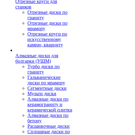
Отрезные круги для
станков
Отрезные диски по
граниту
Отрезные диски по
мрамору
Отрезные круги по
искусственному
камню, кварциту
Алмазные диски для
болгарки (УШМ)
Турбо диски по
граниту
Гальванические
диски по мрамору
Сегментные диски
Мульти диски
Алмазные диски по
керамограниту и
керамической плитки
Алмазные диски по
бетону
Расшивочные диски
Сплошные диски по