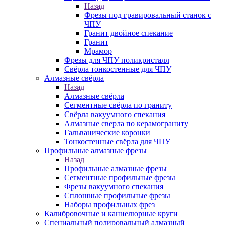
Назад
Фрезы под гравировальный станок с
ЧПУ
Гранит двойное спекание
Гранит
Мрамор
Фрезы для ЧПУ поликристалл
Свёрла тонкостенные для ЧПУ
Алмазные свёрла
Назад
Алмазные свёрла
Сегментные свёрла по граниту
Свёрла вакуумного спекания
Алмазные сверла по керамограниту
Гальванические коронки
Тонкостенные свёрла для ЧПУ
Профильные алмазные фрезы
Назад
Профильные алмазные фрезы
Сегментные профильные фрезы
Фрезы вакуумного спекания
Сплошные профильные фрезы
Наборы профильных фрез
Калибровочные и каннелюрные круги
Специальный полировальный алмазный