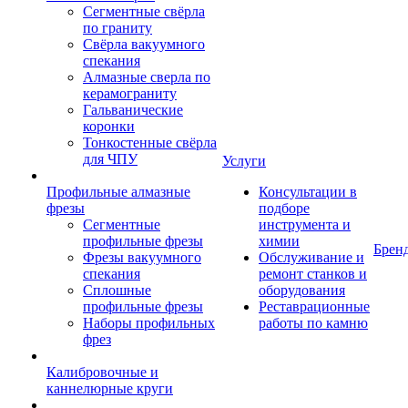
Сегментные свёрла
по граниту
Свёрла вакуумного
спекания
Алмазные сверла по
керамограниту
Гальванические
коронки
Тонкостенные свёрла
для ЧПУ
Услуги
Профильные алмазные
Консультации в
фрезы
подборе
Сегментные
инструмента и
профильные фрезы
химии
Брен
Фрезы вакуумного
Обслуживание и
спекания
ремонт станков и
Сплошные
оборудования
профильные фрезы
Реставрационные
Наборы профильных
работы по камню
фрез
Калибровочные и
каннелюрные круги