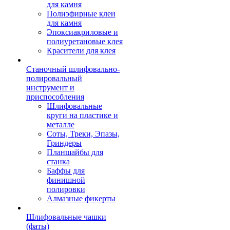
для камня
Полиэфирные клеи
для камня
Эпоксиакриловые и
полиуретановые клея
Красители для клея
Станочный шлифовально-
полировальный
инструмент и
приспособления
Шлифовальные
круги на пластике и
металле
Соты, Треки, Эпазы,
Гриндеры
Планшайбы для
станка
Баффы для
финишной
полировки
Алмазные фикерты
Шлифовальные чашки
(фаты)