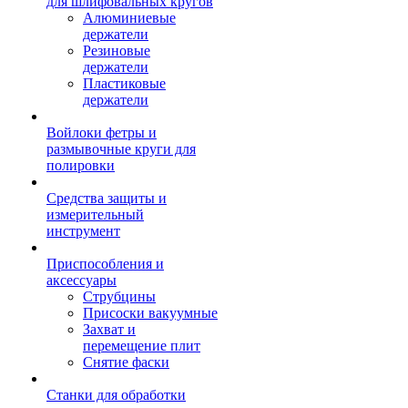
для шлифовальных кругов
Алюминиевые
держатели
Резиновые
держатели
Пластиковые
держатели
Войлоки фетры и
размывочные круги для
полировки
Средства защиты и
измерительный
инструмент
Приспособления и
аксессуары
Струбцины
Присоски вакуумные
Захват и
перемещение плит
Снятие фаски
Станки для обработки