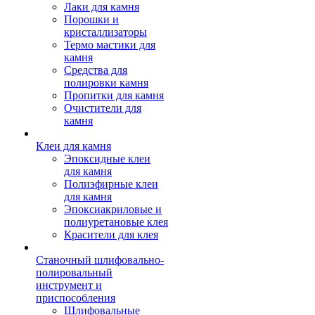
Лаки для камня
Порошки и
кристаллизаторы
Термо мастики для
камня
Средства для
полировки камня
Пропитки для камня
Очистители для
камня
Клеи для камня
Эпоксидные клеи
для камня
Полиэфирные клеи
для камня
Эпоксиакриловые и
полиуретановые клея
Красители для клея
Станочный шлифовально-
полировальный
инструмент и
приспособления
Шлифовальные