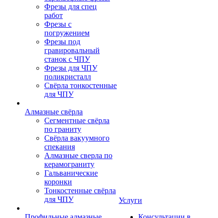
Фрезы для спец
работ
Фрезы с
погружением
Фрезы под
гравировальный
станок с ЧПУ
Фрезы для ЧПУ
поликристалл
Свёрла тонкостенные
для ЧПУ
Алмазные свёрла
Сегментные свёрла
по граниту
Свёрла вакуумного
спекания
Алмазные сверла по
керамограниту
Гальванические
коронки
Тонкостенные свёрла
для ЧПУ
Услуги
Профильные алмазные
Консультации в