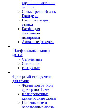
круги на пластике и
металле
Соты, Треки, Эпазы,
Гриндеры
Планшайбы для
станка
Баффы для
финишной
полировки
Алмазные фикерты
Шлифовальные чашки
(фаты)
Сегментные
Сплошные
Выпуклые
Фрезерный инструмент
для камня
Фрезы под ручной
фрезер пос.12мм
Калибровочные,
каннелюрные фрезы
Пальчиковые и
барельефные фрезы