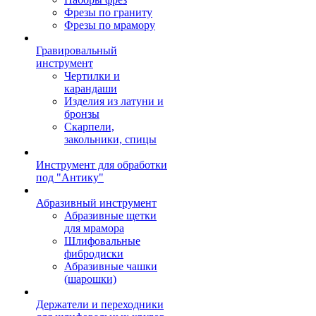
Фрезы по граниту
Фрезы по мрамору
Гравировальный
инструмент
Чертилки и
карандаши
Изделия из латуни и
бронзы
Скарпели,
закольники, спицы
Инструмент для обработки
под "Антику"
Абразивный инструмент
Абразивные щетки
для мрамора
Шлифовальные
фибродиски
Абразивные чашки
(шарошки)
Держатели и переходники