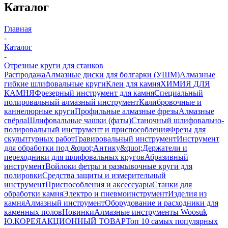
Каталог
Главная
-
Каталог
-
Отрезные круги для станков
Распродажа
Алмазные диски для болгарки (УШМ)
Алмазные
гибкие шлифовальные круги
Клеи для камня
ХИМИЯ ДЛЯ
КАМНЯ
Фрезерный инструмент для камня
Специальный
полировальный алмазный инструмент
Калибровочные и
каннелюрные круги
Профильные алмазные фрезы
Алмазные
свёрла
Шлифовальные чашки (фаты)
Станочный шлифовально-
полировальный инструмент и приспособления
Фрезы для
скульптурных работ
Гравировальный инструмент
Инструмент
для обработки под &quot;Антику&quot;
Держатели и
переходники для шлифовальных кругов
Абразивный
инструмент
Войлоки фетры и размывочные круги для
полировки
Средства защиты и измерительный
инструмент
Приспособления и аксессуары
Станки для
обработки камня
Электро и пневмоинструмент
Изделия из
камня
Алмазный инструмент
Оборудование и расходники для
каменных полов
Новинки
Алмазные инструменты Woosuk
Ю.КОРЕЯ
АКЦИОННЫЙ ТОВАР
Топ 10 самых популярных