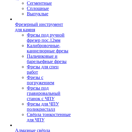
Сегментные
Сплошные
Выпуклые
Фрезерный инструмент
для камня
Фрезы под ручной
фрезер пос.12мм
Калибровочные,
каннелюрные фрезы
Пальчиковые и
барельефные фрезы
Фрезы для спец
работ
Фрезы с
погружением
Фрезы под
гравировальный
станок с ЧПУ
Фрезы для ЧПУ
поликристалл
Свёрла тонкостенные
для ЧПУ
Алмазные свёрла