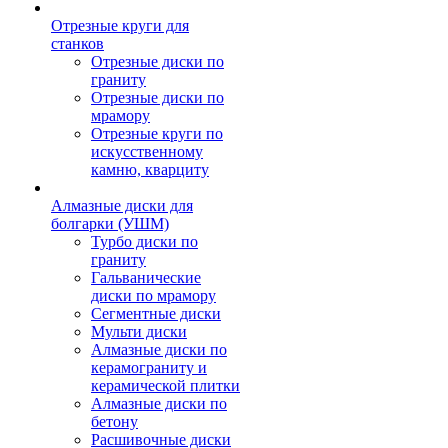
Отрезные круги для
станков
Отрезные диски по
граниту
Отрезные диски по
мрамору
Отрезные круги по
искусственному
камню, кварциту
Алмазные диски для
болгарки (УШМ)
Турбо диски по
граниту
Гальванические
диски по мрамору
Сегментные диски
Мульти диски
Алмазные диски по
керамограниту и
керамической плитки
Алмазные диски по
бетону
Расшивочные диски