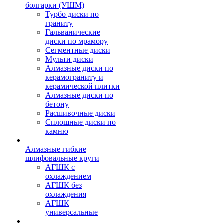
болгарки (УШМ)
Турбо диски по
граниту
Гальванические
диски по мрамору
Сегментные диски
Мульти диски
Алмазные диски по
керамограниту и
керамической плитки
Алмазные диски по
бетону
Расшивочные диски
Сплошные диски по
камню
Алмазные гибкие
шлифовальные круги
АГШК с
охлаждением
АГШК без
охлаждения
АГШК
универсальные