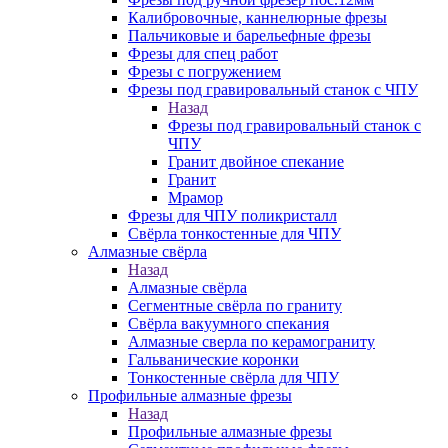
Калибровочные, каннелюрные фрезы
Пальчиковые и барельефные фрезы
Фрезы для спец работ
Фрезы с погружением
Фрезы под гравировальный станок с ЧПУ
Назад
Фрезы под гравировальный станок с
ЧПУ
Гранит двойное спекание
Гранит
Мрамор
Фрезы для ЧПУ поликристалл
Свёрла тонкостенные для ЧПУ
Алмазные свёрла
Назад
Алмазные свёрла
Сегментные свёрла по граниту
Свёрла вакуумного спекания
Алмазные сверла по керамограниту
Гальванические коронки
Тонкостенные свёрла для ЧПУ
Профильные алмазные фрезы
Назад
Профильные алмазные фрезы