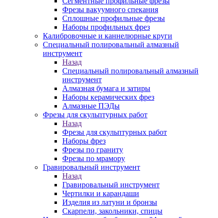
Сегментные профильные фрезы
Фрезы вакуумного спекания
Сплошные профильные фрезы
Наборы профильных фрез
Калибровочные и каннелюрные круги
Специальный полировальный алмазный
инструмент
Назад
Специальный полировальный алмазный
инструмент
Алмазная бумага и затиры
Наборы керамических фрез
Алмазные ПЭДы
Фрезы для скульптурных работ
Назад
Фрезы для скульптурных работ
Наборы фрез
Фрезы по граниту
Фрезы по мрамору
Гравировальный инструмент
Назад
Гравировальный инструмент
Чертилки и карандаши
Изделия из латуни и бронзы
Скарпели, закольники, спицы