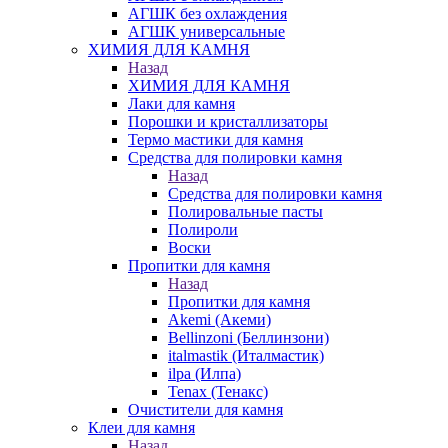
АГШК без охлаждения
АГШК универсальные
ХИМИЯ ДЛЯ КАМНЯ
Назад
ХИМИЯ ДЛЯ КАМНЯ
Лаки для камня
Порошки и кристаллизаторы
Термо мастики для камня
Средства для полировки камня
Назад
Средства для полировки камня
Полировальные пасты
Полироли
Воски
Пропитки для камня
Назад
Пропитки для камня
Akemi (Акеми)
Bellinzoni (Беллинзони)
italmastik (Италмастик)
ilpa (Илпа)
Tenax (Тенакс)
Очистители для камня
Клеи для камня
Назад