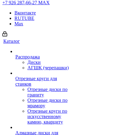
+7 926 287-66-27
МАХ
Вконтакте
RUTUBE
Max
Каталог
Распродажа
Диски
АГШК (черепашки)
Отрезные круги для
станков
Отрезные диски по
граниту
Отрезные диски по
мрамору
Отрезные круги по
искусственному
камню, кварциту
Алмазные диски для