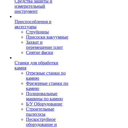
Средства защиты и
измерительный
инструмент
Приспособления и
аксессуары
Струбцины
Присоски вакуумные
Захват и
перемещение плит
Снятие фаски
Станки для обработки
камня
Отрезные станки по
камню
Фрезерные станки по
камню
Полировальные
машины по камню
Б/У Оборудование
Строительные
пылесосы
Пескоструйное
оборудование и