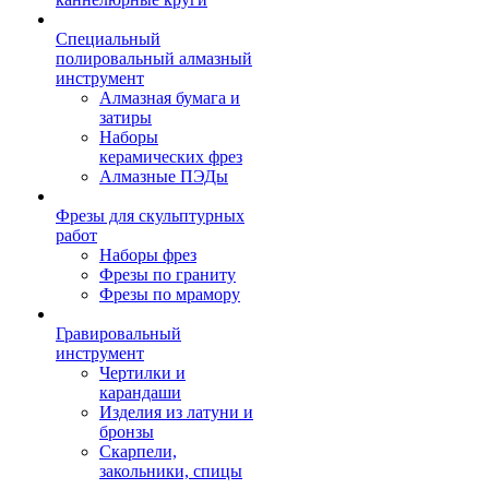
Специальный
полировальный алмазный
инструмент
Алмазная бумага и
затиры
Наборы
керамических фрез
Алмазные ПЭДы
Фрезы для скульптурных
работ
Наборы фрез
Фрезы по граниту
Фрезы по мрамору
Гравировальный
инструмент
Чертилки и
карандаши
Изделия из латуни и
бронзы
Скарпели,
закольники, спицы