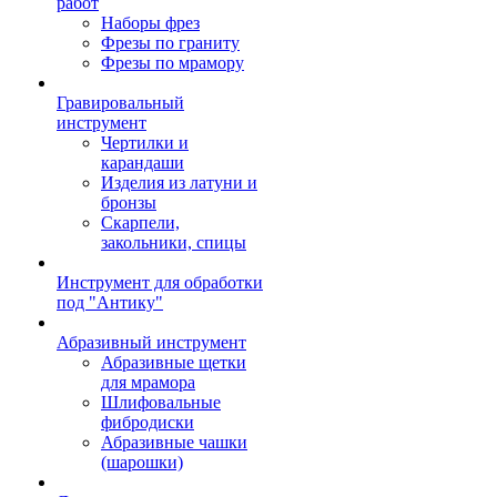
работ
Наборы фрез
Фрезы по граниту
Фрезы по мрамору
Гравировальный
инструмент
Чертилки и
карандаши
Изделия из латуни и
бронзы
Скарпели,
закольники, спицы
Инструмент для обработки
под "Антику"
Абразивный инструмент
Абразивные щетки
для мрамора
Шлифовальные
фибродиски
Абразивные чашки
(шарошки)