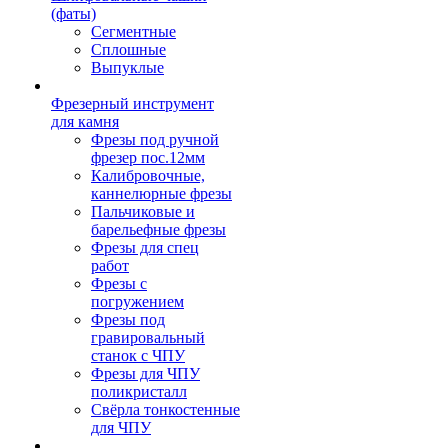
(фаты)
Сегментные
Сплошные
Выпуклые
Фрезерный инструмент
для камня
Фрезы под ручной
фрезер пос.12мм
Калибровочные,
каннелюрные фрезы
Пальчиковые и
барельефные фрезы
Фрезы для спец
работ
Фрезы с
погружением
Фрезы под
гравировальный
станок с ЧПУ
Фрезы для ЧПУ
поликристалл
Свёрла тонкостенные
для ЧПУ