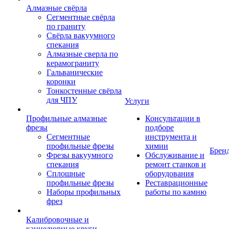
Алмазные свёрла
Сегментные свёрла
по граниту
Свёрла вакуумного
спекания
Алмазные сверла по
керамограниту
Гальванические
коронки
Тонкостенные свёрла
для ЧПУ
Услуги
Профильные алмазные
Консультации в
фрезы
подборе
Сегментные
инструмента и
профильные фрезы
химии
Брен
Фрезы вакуумного
Обслуживание и
спекания
ремонт станков и
Сплошные
оборудования
профильные фрезы
Реставрационные
Наборы профильных
работы по камню
фрез
Калибровочные и
каннелюрные круги