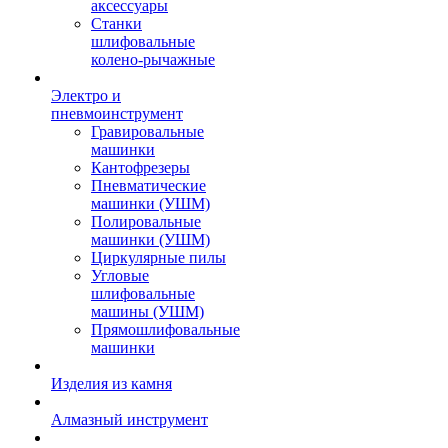
аксессуары
Станки
шлифовальные
колено-рычажные
Электро и
пневмоинструмент
Гравировальные
машинки
Кантофрезеры
Пневматические
машинки (УШМ)
Полировальные
машинки (УШМ)
Циркулярные пилы
Угловые
шлифовальные
машины (УШМ)
Прямошлифовальные
машинки
Изделия из камня
Алмазный инструмент