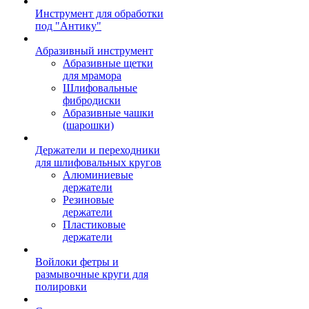
Инструмент для обработки
под "Антику"
Абразивный инструмент
Абразивные щетки
для мрамора
Шлифовальные
фибродиски
Абразивные чашки
(шарошки)
Держатели и переходники
для шлифовальных кругов
Алюминиевые
держатели
Резиновые
держатели
Пластиковые
держатели
Войлоки фетры и
размывочные круги для
полировки