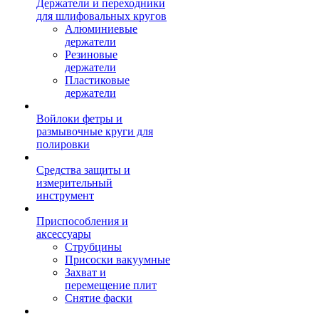
Держатели и переходники
для шлифовальных кругов
Алюминиевые
держатели
Резиновые
держатели
Пластиковые
держатели
Войлоки фетры и
размывочные круги для
полировки
Средства защиты и
измерительный
инструмент
Приспособления и
аксессуары
Струбцины
Присоски вакуумные
Захват и
перемещение плит
Снятие фаски