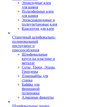
Эпоксидные клеи
для камня
Полиэфирные клеи
для камня
Эпоксиакриловые и
полиуретановые клея
Красители для клея
Станочный шлифовально-
полировальный
инструмент и
приспособления
Шлифовальные
круги на пластике и
металле
Соты, Треки, Эпазы,
Гриндеры
Планшайбы для
станка
Баффы для
финишной
полировки
Алмазные фикерты
Шлифовальные чашки