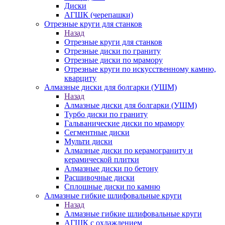
Диски
АГШК (черепашки)
Отрезные круги для станков
Назад
Отрезные круги для станков
Отрезные диски по граниту
Отрезные диски по мрамору
Отрезные круги по искусственному камню,
кварциту
Алмазные диски для болгарки (УШМ)
Назад
Алмазные диски для болгарки (УШМ)
Турбо диски по граниту
Гальванические диски по мрамору
Сегментные диски
Мульти диски
Алмазные диски по керамограниту и
керамической плитки
Алмазные диски по бетону
Расшивочные диски
Сплошные диски по камню
Алмазные гибкие шлифовальные круги
Назад
Алмазные гибкие шлифовальные круги
АГШК с охлаждением