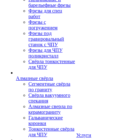
барельефные фрезы
Фрезы для спец
работ
Фрезы с
погружением
Фрезы под
гравировальный
станок с ЧПУ
Фрезы для ЧПУ
поликристалл
Свёрла тонкостенные
для ЧПУ
Алмазные свёрла
Сегментные свёрла
по граниту
Свёрла вакуумного
спекания
Алмазные сверла по
керамограниту
Гальванические
коронки
Тонкостенные свёрла
для ЧПУ
Услуги