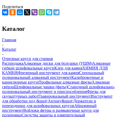
Поделиться
Каталог
Главная
-
Каталог
-
Отрезные круги для станков
Распродажа
Алмазные диски для болгарки (УШМ)
Алмазные
гибкие шлифовальные круги
Клеи для камня
ХИМИЯ ДЛЯ
КАМНЯ
Фрезерный инструмент для камня
Специальный
полировальный алмазный инструмент
Калибровочные и
каннелюрные круги
Профильные алмазные фрезы
Алмазные
свёрла
Шлифовальные чашки (фаты)
Станочный шлифовально-
полировальный инструмент и приспособления
Фрезы для
скульптурных работ
Гравировальный инструмент
Инструмент
для обработки под &quot;Антику&quot;
Держатели и
переходники для шлифовальных кругов
Абразивный
инструмент
Войлоки фетры и размывочные круги для
полировки
Средства защиты и измерительный