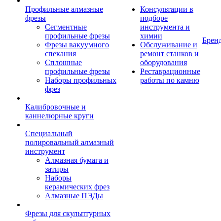
Профильные алмазные
Консультации в
фрезы
подборе
Сегментные
инструмента и
профильные фрезы
химии
Брен
Фрезы вакуумного
Обслуживание и
спекания
ремонт станков и
Сплошные
оборудования
профильные фрезы
Реставрационные
Наборы профильных
работы по камню
фрез
Калибровочные и
каннелюрные круги
Специальный
полировальный алмазный
инструмент
Алмазная бумага и
затиры
Наборы
керамических фрез
Алмазные ПЭДы
Фрезы для скульптурных