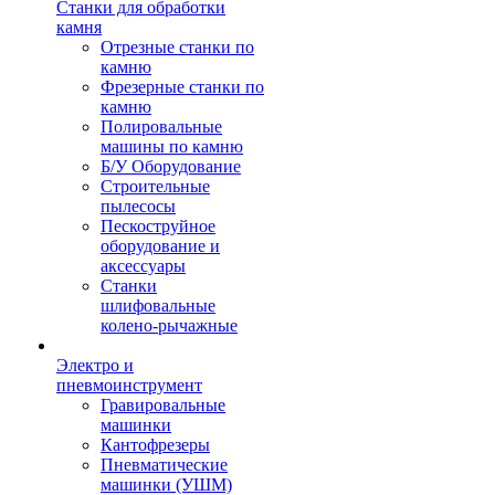
Станки для обработки
камня
Отрезные станки по
камню
Фрезерные станки по
камню
Полировальные
машины по камню
Б/У Оборудование
Строительные
пылесосы
Пескоструйное
оборудование и
аксессуары
Станки
шлифовальные
колено-рычажные
Электро и
пневмоинструмент
Гравировальные
машинки
Кантофрезеры
Пневматические
машинки (УШМ)