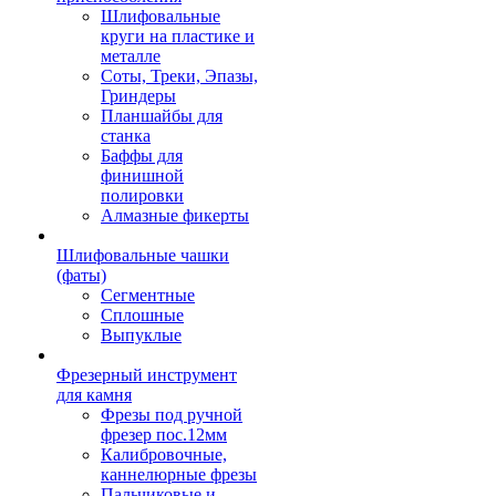
Шлифовальные
круги на пластике и
металле
Соты, Треки, Эпазы,
Гриндеры
Планшайбы для
станка
Баффы для
финишной
полировки
Алмазные фикерты
Шлифовальные чашки
(фаты)
Сегментные
Сплошные
Выпуклые
Фрезерный инструмент
для камня
Фрезы под ручной
фрезер пос.12мм
Калибровочные,
каннелюрные фрезы
Пальчиковые и